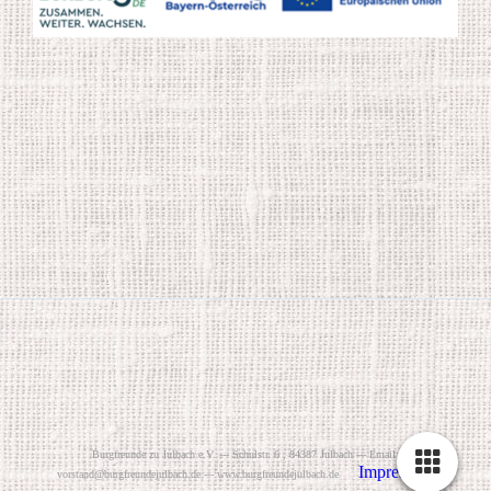
B
urgfreunde zu Julbach e.V. --- Schulstr. 6 , 84387 Julbach --- Email:
Impressum
vorstand@burgfreundejulbach.de --- www.burgfreundejulbach.de