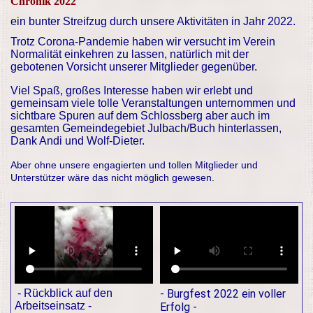
Chronik 2022
ein bunter Streifzug durch unsere Aktivitäten in Jahr 2022.
Trotz Corona-Pandemie haben wir versucht im Verein
Normalität einkehren zu lassen, natürlich mit der
gebotenen Vorsicht unserer Mitglieder gegenüber.
Viel Spaß, großes Interesse haben wir erlebt und
gemeinsam viele tolle Veranstaltungen unternommen und
sichtbare Spuren auf dem Schlossberg aber auch im
gesamten Gemeindegebiet Julbach/Buch hinterlassen,
Dank Andi und Wolf-Dieter.
Aber ohne unsere engagierten und tollen Mitglieder und
Unterstützer wäre das nicht möglich gewesen.
- Rückblick auf den
- Burgfest 2022 ein voller
Arbeitseinsatz -
Erfolg -