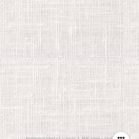
B
urgfreunde zu Julbach e.V. --- Schulstr. 6 , 84387 Julbach --- Email: